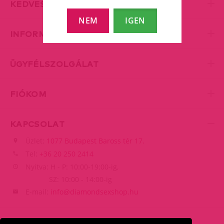
KEDVES KISZOLGÁLÁS
NEM
IGEN
INFORMÁCIÓK
ÜGYFÉLSZOLGÁLAT
FIÓKOM
KAPCSOLAT
Üzlet:
1077 Budapest Baross tér 17.
Tel:
+36 20 250 2414
Nyitva: H - P: 10:00-19:00-ig,
SZ: 10:00 - 14:00-ig
E-mail:
info@diamondsexshop.hu