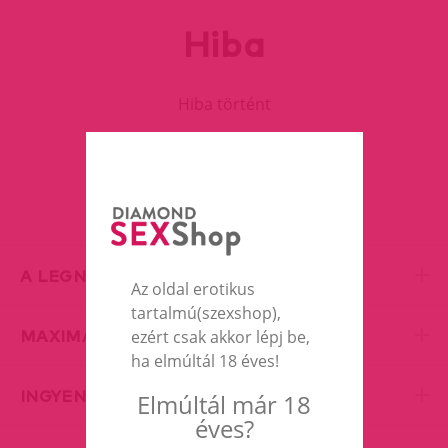
Hiba
Hiba történt
FOLYTASD A VÁSÁRLÁST
A LEGNAGYOBB EROTIC SHOP
Az oldal erotikus
tartalmú(szexshop),
MAXIMÁLIS DISZKRÉCIÓ
ezért csak akkor lépj be,
ha elmúltál 18 éves!
INGYENES SZÁLLÍTÁS
Elmúltál már 18
éves?