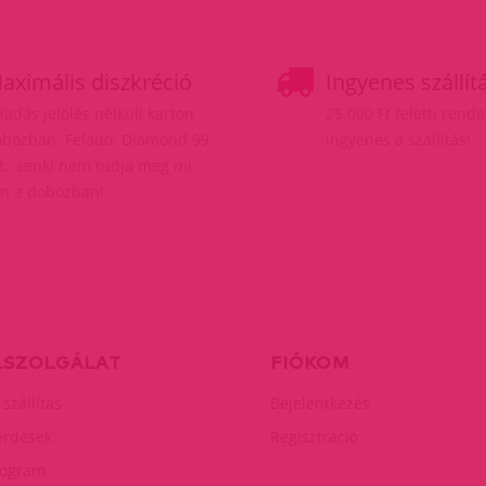
aximális diszkréció
Ingyenes szállít
ladás jelölés nélküli karton
25.000 Ft feletti rend
bozban. Feladó: Diamond 99
ingyenes a szállítás!
t., senki nem tudja meg mi
n a dobozban!
LSZOLGÁLAT
FIÓKOM
 szállítás
Bejelentkezés
érdések
Regisztráció
rogram