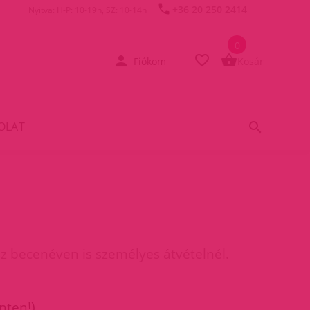
+36 20 250 2414
Nyitva: H-P: 10-19h, SZ: 10-14h
0
Fiókom
Kosár
OLAT
z becenéven is személyes átvételnél.
nten!).