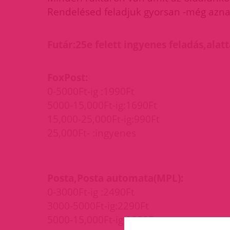
Rendelésed feladjuk gyorsan -még aznap
Futár:25e felett ingyenes feladás,alatt
FoxPost:
0-5000Ft-ig :1990Ft
5000-15,000Ft-ig:1690Ft
15,000-25,000Ft-ig:990Ft
25,000Ft- :ingyenes
Posta,Posta automata(MPL):
0-3000Ft-ig :2490Ft
3000-5000Ft-ig:2290Ft
5000-15,000Ft-ig:1890Ft