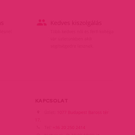
ás
Kedves kiszolgálás
elésnél
Több kedves női és férfi kolléga
vár üzletünkben akik
segítségedre lesznek.
KAPCSOLAT
Üzlet:
1077 Budapest Baross tér
17.
Tel:
+36 20 250 2414