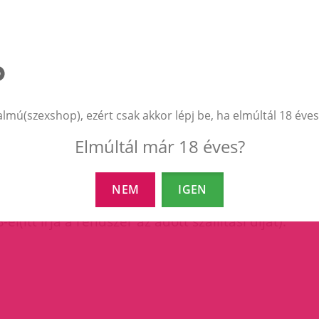
almú(szexshop), ezért csak akkor lépj be, ha elmúltál 18 éves
Elmúltál már 18 éves?
NEM
IGEN
l(itt írja a rendszer az adott szállítási díjat).