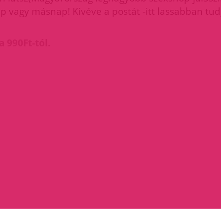
 vagy másnap! Kivéve a postát -itt lassabban tudj
a 990Ft-tól.