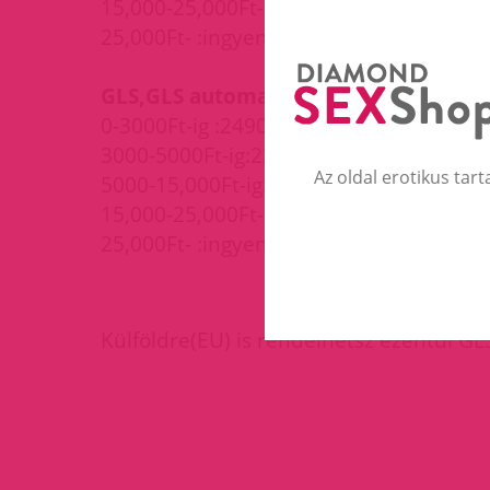
15,000-25,000Ft-ig:1490Ft
25,000Ft- :ingyenes
GLS,GLS automata:
0-3000Ft-ig :2490Ft
3000-5000Ft-ig:2390Ft
Az oldal erotikus tart
5000-15,000Ft-ig:1990Ft
15,000-25,000Ft-ig:1790Ft
25,000Ft- :ingyenes
Külföldre(EU) is rendelhetsz ezentúl GLS-e