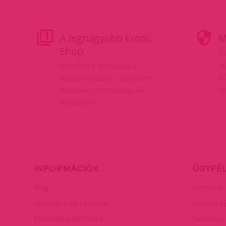
A legnagyobb Erotic
M
Shop
Fe
do
Üzletünk a legnagyobb
Kf
Magyarországon, 3 szinten!
va
Budapest 1077,Baross tér 17.
(Keletinél)
INFORMÁCIÓK
ÜGYFÉ
Blog
Fizetés és
Törzsvásárlói rendszer
Gyakori k
Szerződési feltételek
Partnerp