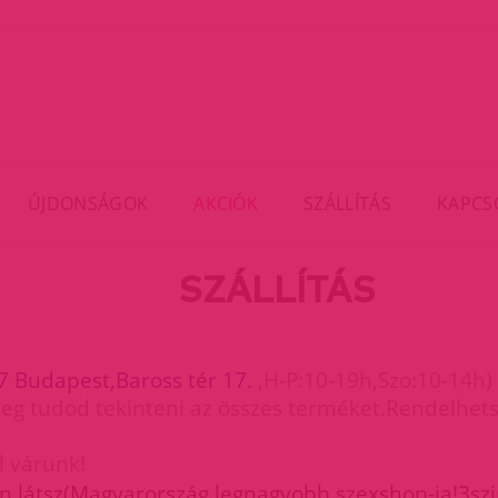
ÚJDONSÁGOK
AKCIÓK
SZÁLLÍTÁS
KAPCS
SZÁLLÍTÁS
7 Budapest,Baross tér 17.
,H-P:10-19h,Szo:10-14h)
meg tudod tekinteni az összes terméket.Rendelhets
l várunk!
n látsz(Magyarország legnagyobb szexshop-ja!3szi