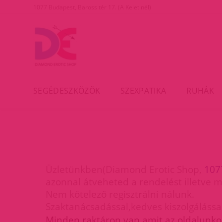
1077 Budapest, Baross tér 17. (A Keletinél)
SEGÉDESZKÖZÖK
SZEXPATIKA
RUHÁK
Üzletünkben(Diamond Erotic Shop,
107
azonnal átveheted a rendelést illetve 
Nem kötelező regisztrálni nálunk.
Szaktanácsadással,kedves kiszolgálássa
M
inden raktáron van amit az oldalunko