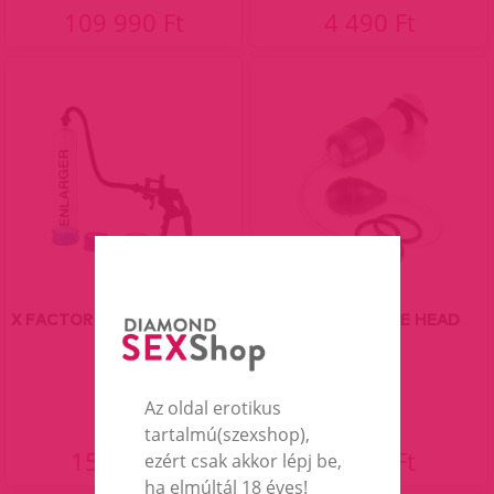
109 990 Ft
4 490 Ft
X FACTOR ENLARGER PUMP.
SUCK N STROKE HEAD
PUMP.
Az oldal erotikus
tartalmú(szexshop),
15 890 Ft
9 690 Ft
ezért csak akkor lépj be,
ha elmúltál 18 éves!