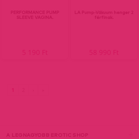
PERFORMANCE PUMP
LA Pump-Vákuum henger 2
SLEEVE VAGINA.
férfinak.
5 190 Ft
58 990 Ft
(current)
Utolsó
1
2
›
»
oldal
A LEGNAGYOBB EROTIC SHOP