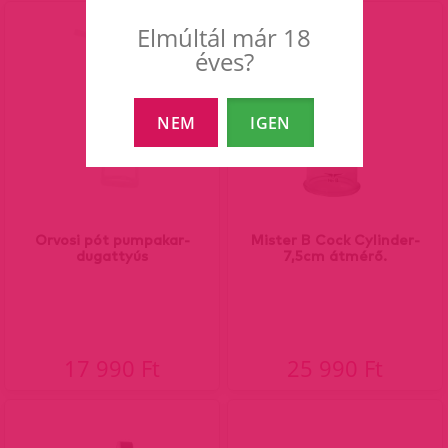
Elmúltál már 18
éves?
NEM
IGEN
Orvosi pót pumpakar-
Mister B Cock Cylinder-
dugattyús
7,5cm átmérő.
17 990 Ft
25 990 Ft