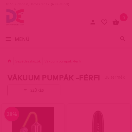
1077 Budapest, Baross tér 17. (A Keletinél)
0
MENÜ
Segédeszközök
Vákuum pumpák -férfi
VÁKUUM PUMPÁK -FÉRFI
38 termék
SZŰRÉS
28%