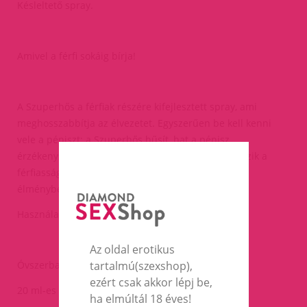
Késleltető spray.
Amivel a férfi sokáig bírja!
A Szuperhős a férfiak részére kifejlesztett spray, ami
meghosszabbítja az élvezetet. Egyszerűen be kell kenni
vele a péniszt: a Szuperhős hűsít, hat a pénisz
érzékenységére és ápoló összetevői selymessé teszik a
férfiasság bőrét - így mindkét félnek kellemesebb
élményben lesz része.
Használata: alkalmanként elegendő 2-4 fújás.
Az oldal erotikus
tartalmú(szexshop),
Óvszerbarát.
ezért csak akkor lépj be,
20 ml-es kiszerelésben kapható.
ha elmúltál 18 éves!