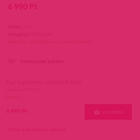
6 990 Ft
Márka:
Pjur
Kategória:
Férfiaknak
Raktáron Üzletünkben- Azonnal viheted
Kedvencnek jelölöm
Pjur Superhero -késleltető-20ml.
cikkszám: 19666-0
Raktáron
6 990 Ft
KOSÁRBA!
Ehhez a termékhez ajánljuk