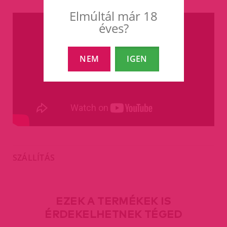
Elmúltál már 18
éves?
NEM
IGEN
SZÁLLÍTÁS
EZEK A TERMÉKEK IS
ÉRDEKELHETNEK TÉGED