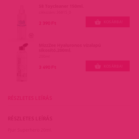
S8 Toycleaner 150ml.
cikkszám: 36815_0
KOSÁRBA!
2 390 Ft
MizzZee Hyaluronos vízalapú
síkosító,200ml.
200ml
KOSÁRBA!
3 490 Ft
RÉSZLETES LEÍRÁS
RÉSZLETES LEÍRÁS
Pjur Superhero 20ml.